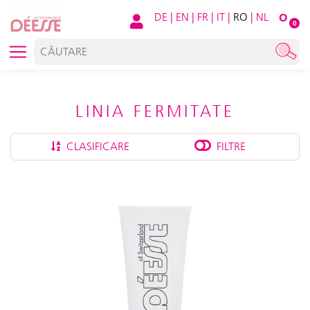
DE
|
EN
|
FR
|
IT
|
RO
|
NL
O
0
LINIA FERMITATE
CLASIFICARE
FILTRE