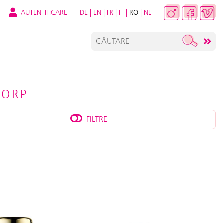
AUTENTIFICARE
DE
|
EN
|
FR
|
IT
|
RO
|
NL
CORP
FILTRE