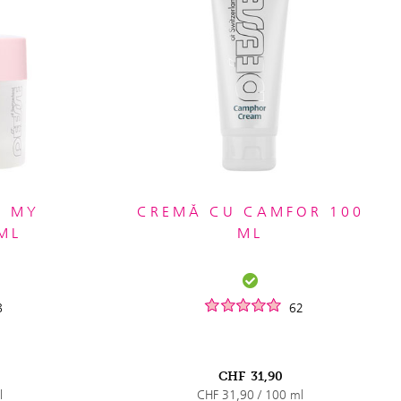
L MY
CREMĂ CU CAMFOR 100
ML
ML
8
62
CHF
31,90
l
CHF 31,90 / 100 ml