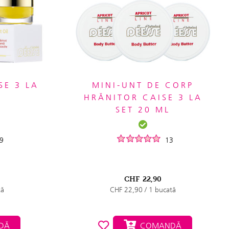
SE 3 LA
MINI-UNT DE CORP
HRĂNITOR CAISE 3 LA
SET 20 ML
9
13
CHF
22,90
tă
CHF 22,90 / 1 bucată
DĂ
COMANDĂ