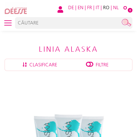
DE
|
EN
|
FR
|
IT
|
RO
|
NL
O
0
LINIA ALASKA
CLASIFICARE
FILTRE