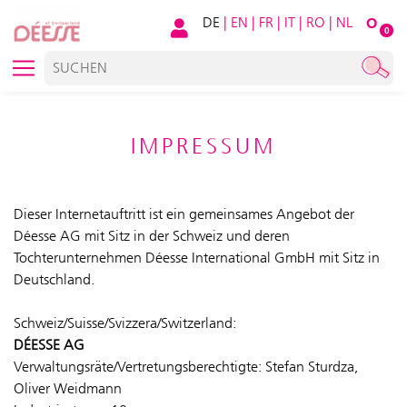
DE
|
EN
|
FR
|
IT
|
RO
|
NL
O
0
IMPRESSUM
Dieser Internetauftritt ist ein gemeinsames Angebot der
Déesse AG mit Sitz in der Schweiz und deren
Tochterunternehmen Déesse International GmbH mit Sitz in
Deutschland.
Schweiz/Suisse/Svizzera/Switzerland:
DÉESSE AG
Verwaltungsräte/Vertretungsberechtigte: Stefan Sturdza,
Oliver Weidmann