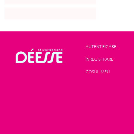
AUTENTIFICARE
ÎNREGISTRARE
Shop
>
Oferte
>
Oferte de lansare
COȘUL MEU