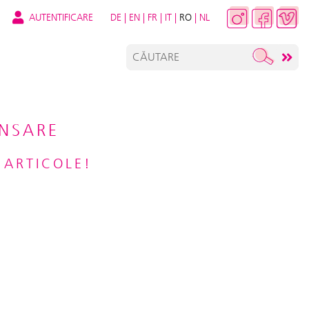
AUTENTIFICARE
DE
|
EN
|
FR
|
IT
|
RO
|
NL
ANSARE
 ARTICOLE!