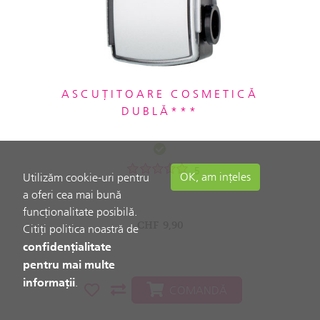
ASCUȚITOARE COSMETICĂ
DUBLĂ***
5
OK, am ințeles
Utilizăm cookie-uri pentru
a oferi cea mai bună
funcționalitate posibilă.
CHF
9,90
Citiți politica noastră de
confidențialitate
pentru mai multe
informații
.
COMANDĂ