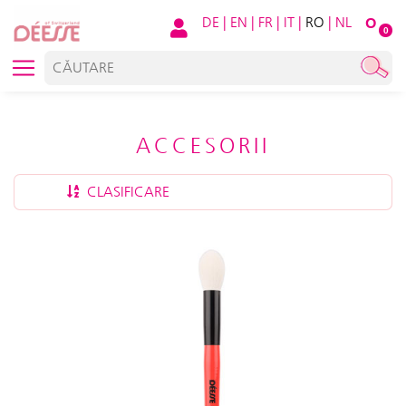
DE
|
EN
|
FR
|
IT
|
RO
|
NL
O
0
ACCESORII
CLASIFICARE