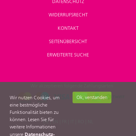
DATENSCHUTZ
WIDERRUFSRECHT
KONTAKT
SEITENÜBERSICHT
ERWEITERTE SUCHE
Wir akzeptieren folgende Zahlungsarten
Ok, verstanden
Wir nutzen Cookies, um
eine bestmögliche
Funktionalität bieten zu
können. Lesen Sie für
DE
|
EN
|
FR
|
IT
|
RO
|
NL
weitere Informationen
Datenschutz-
unsere