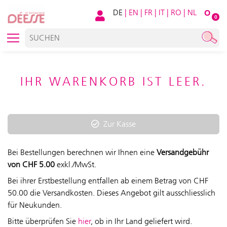
DE
|
EN
|
FR
|
IT
|
RO
|
NL
O
0
IHR WARENKORB IST LEER.
Zur Kasse
Bei Bestellungen berechnen wir Ihnen eine
Versandgebühr
von CHF 5.00
exkl./MwSt.
Bei ihrer Erstbestellung entfallen ab einem Betrag von CHF
50.00 die Versandkosten. Dieses Angebot gilt ausschliesslich
für Neukunden.
Bitte überprüfen Sie
hier
, ob in Ihr Land geliefert wird.