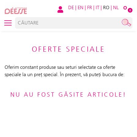
DE
|
EN
|
FR
|
IT
|
RO
|
NL
O
0
OFERTE SPECIALE
Oferim constant produse sau seturi selectate ca oferte
speciale la un preț special. În prezent, vă puteți bucura de:
NU AU FOST GĂSITE ARTICOLE!