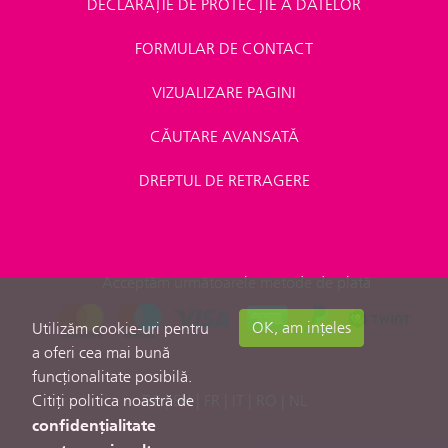
DECLARAȚIE DE PROTECȚIE A DATELOR
FORMULAR DE CONTACT
VIZUALIZARE PAGINI
CĂUTARE AVANSATĂ
DREPTUL DE RETRAGERE
Acceptăm următoarele metode de plată
OK, am ințeles
Utilizăm cookie-uri pentru
a oferi cea mai bună
funcționalitate posibilă.
Citiți politica noastră de
DE
|
EN
|
FR
|
IT
|
RO
|
NL
confidențialitate