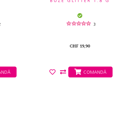
BUZE GLITTER 1.8 G
2
3
CHF
19,90
NDĂ
COMANDĂ