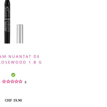
AM NUANȚAT DE
ROSEWOOD 1.8 G
8
CHF
19,90