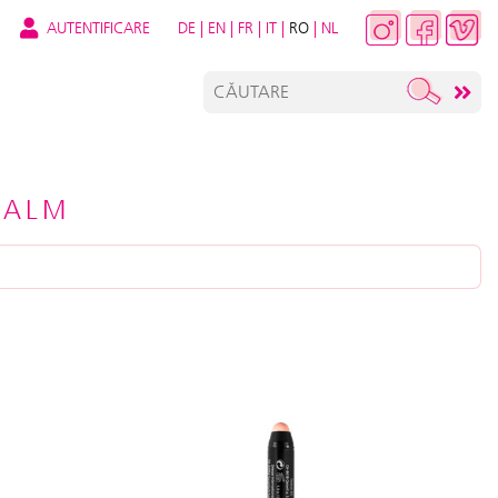
AUTENTIFICARE
DE
|
EN
|
FR
|
IT
|
RO
|
NL
BALM