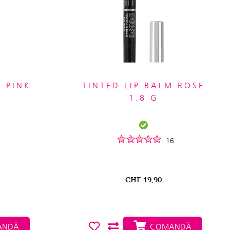
M PINK
TINTED LIP BALM ROSE
1.8 G
16
CHF
19,90
NDĂ
COMANDĂ