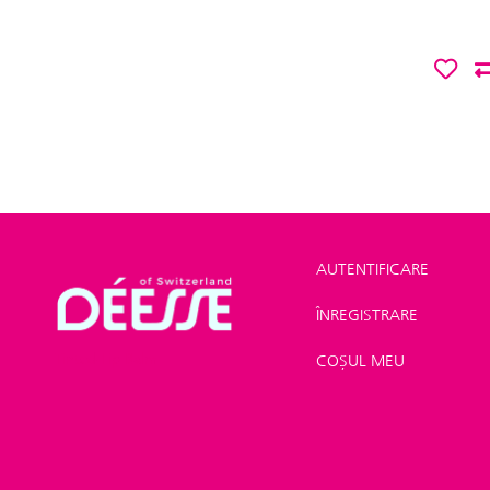
AUTENTIFICARE
ÎNREGISTRARE
Shop
>
Make-up
>
Tinted-Lip Balm
COȘUL MEU