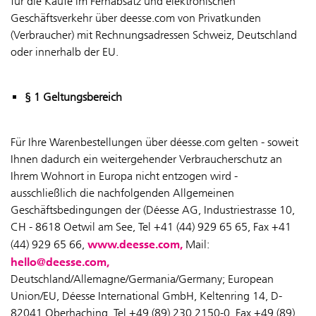
für die Käufe im Fernabsatz und elektronischen
Geschäftsverkehr über deesse.com von Privatkunden
(Verbraucher) mit Rechnungsadressen Schweiz, Deutschland
oder innerhalb der EU.
§ 1 Geltungsbereich
Für Ihre Warenbestellungen über déesse.com gelten - soweit
Ihnen dadurch ein weitergehender Verbraucherschutz an
Ihrem Wohnort in Europa nicht entzogen wird -
ausschließlich die nachfolgenden Allgemeinen
Geschäftsbedingungen der (Déesse AG, Industriestrasse 10,
CH - 8618 Oetwil am See, Tel +41 (44) 929 65 65, Fax +41
www.deesse.com,
(44) 929 65 66,
Mail:
hello@deesse.com,
Deutschland/Allemagne/Germania/Germany; European
Union/EU, Déesse International GmbH, Keltenring 14, D-
82041 Oberhaching, Tel +
49 (89) 230 2150-0
, Fax +
49 (89)