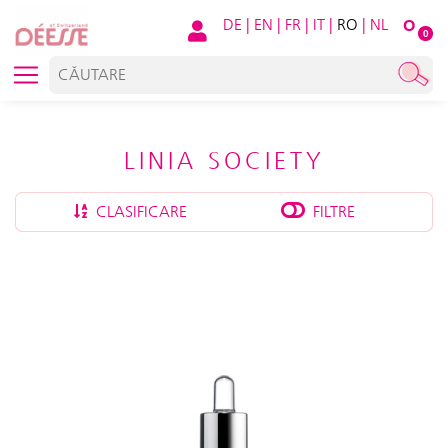
DE
|
EN
|
FR
|
IT
|
RO
|
NL
O
0
LINIA SOCIETY
CLASIFICARE
FILTRE