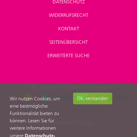
DATENSCHUTZ
WIDERRUFSRECHT
KONTAKT
SEITENÜBERSICHT
ERWEITERTE SUCHE
Wir akzeptieren folgende Zahlungsarten
Ok, verstanden
Wir nutzen Cookies, um
eine bestmögliche
Funktionalität bieten zu
können. Lesen Sie für
DE
|
EN
|
FR
|
IT
|
RO
|
NL
weitere Informationen
Datenschutz-
unsere