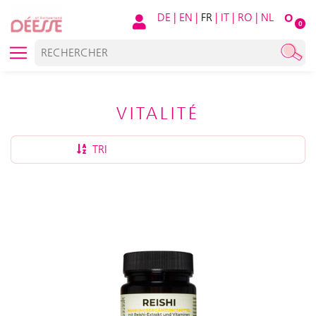
DE
|
EN
|
FR
|
IT
|
RO
|
NL
O
0
VITALITÉ
TRI