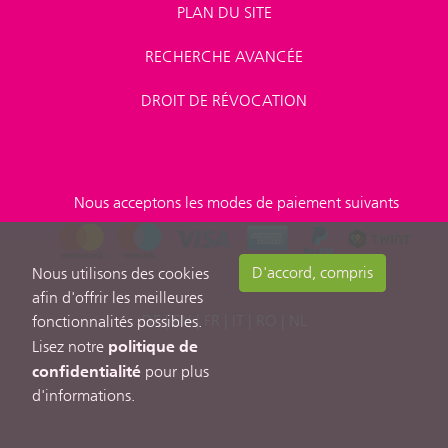
PLAN DU SITE
RECHERCHE AVANCÉE
DROIT DE RÉVOCATION
Nous acceptons les modes de paiement suivants
D'accord, compris
Nous utilisons des cookies
afin d'offrir les meilleures
DE
|
EN
|
FR
|
IT
|
RO
|
NL
fonctionnalités possibles.
politique de
Lisez notre
confidentialité
pour plus
d'informations.