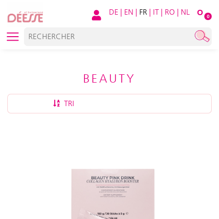
DE
|
EN
|
FR
|
IT
|
RO
|
NL
O
0
BEAUTY
TRI