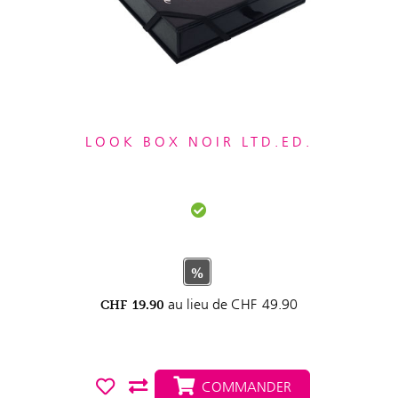
LOOK BOX NOIR LTD.ED.
%
au lieu de
CHF
49.90
CHF
19.90
COMMANDER