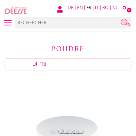
DE
|
EN
|
FR
|
IT
|
RO
|
NL
O
0
POUDRE
TRI