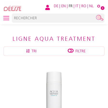
DE
|
EN
|
FR
|
IT
|
RO
|
NL
O
0
LIGNE AQUA TREATMENT
TRI
FILTRE