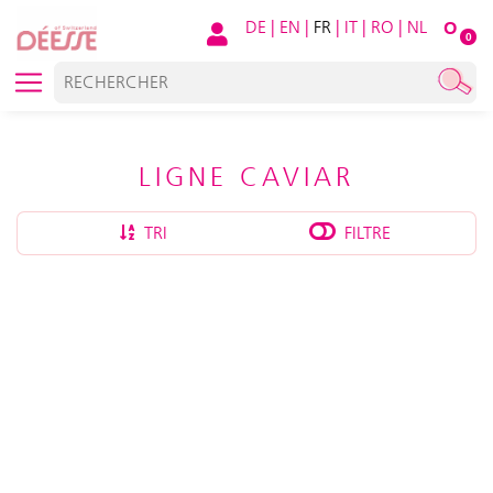
DE
|
EN
|
FR
|
IT
|
RO
|
NL
O
0
LIGNE CAVIAR
TRI
FILTRE