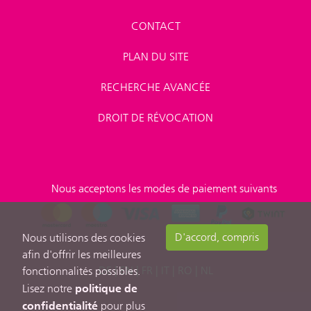
CONTACT
PLAN DU SITE
RECHERCHE AVANCÉE
DROIT DE RÉVOCATION
Nous acceptons les modes de paiement suivants
D'accord, compris
Nous utilisons des cookies
afin d'offrir les meilleures
DE
|
EN
|
FR
|
IT
|
RO
|
NL
fonctionnalités possibles.
politique de
Lisez notre
confidentialité
pour plus