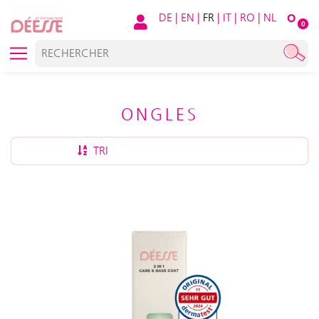
DE
|
EN
|
FR
|
IT
|
RO
|
NL
O
0
ONGLES
TRI