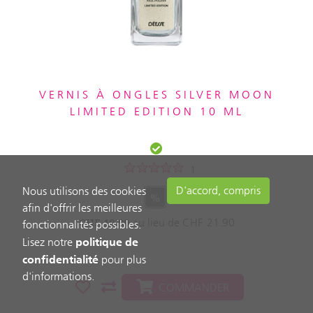
VERNIS À ONGLES SILVER MOON
LIMITED EDITION 10 ML
1
D'accord, compris
Nous utilisons des cookies
%
afin d'offrir les meilleures
au lieu de
CHF
21.90
CHF
10.90
fonctionnalités possibles.
politique de
Lisez notre
confidentialité
pour plus
d'informations.
COMMANDER