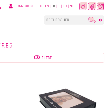
CONNEXION
DE
|
EN
|
FR
|
IT
|
RO
|
NL
VRES
FILTRE