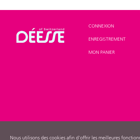
CONNEXION
ENREGISTREMENT
Shop
>
Maquillage
>
Huile à lèvres
MON PANIER
Nous utilisons des cookies afin d'offrir les meilleures fonction