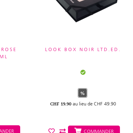
 ROSE
LOOK BOX NOIR LTD.ED.
 ML
%
au lieu de
CHF
49.90
CHF
19.90
NDER
COMMANDER