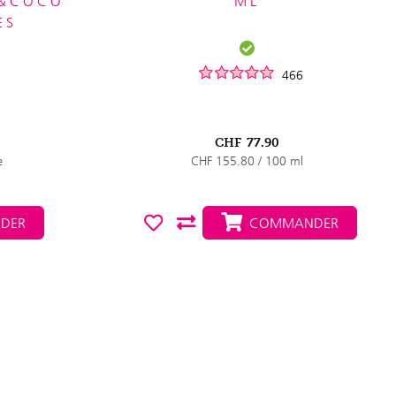
E&COCO
ML
ES
466
CHF
77.90
e
CHF 155.80 / 100 ml
DER
COMMANDER