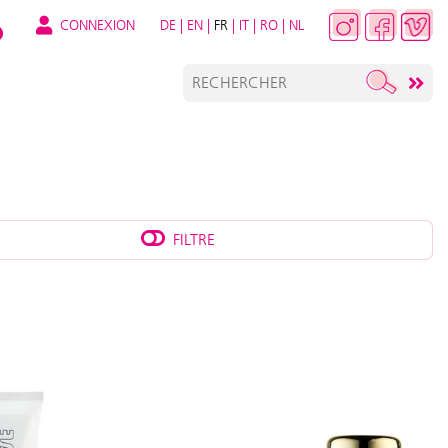
CONNEXION
DE
|
EN
|
FR
|
IT
|
RO
|
NL
FILTRE