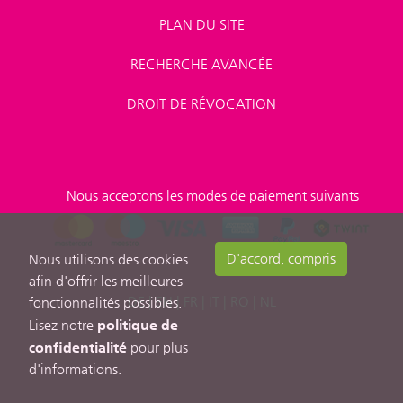
PLAN DU SITE
RECHERCHE AVANCÉE
DROIT DE RÉVOCATION
Nous acceptons les modes de paiement suivants
D'accord, compris
Nous utilisons des cookies
afin d'offrir les meilleures
DE
|
EN
|
FR
|
IT
|
RO
|
NL
fonctionnalités possibles.
politique de
Lisez notre
confidentialité
pour plus
d'informations.