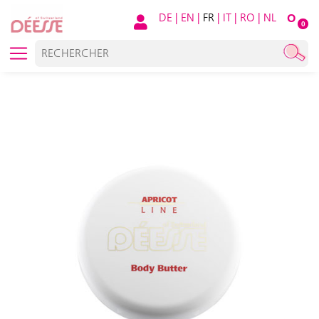
DE
|
EN
|
FR
|
IT
|
RO
|
NL
O
0