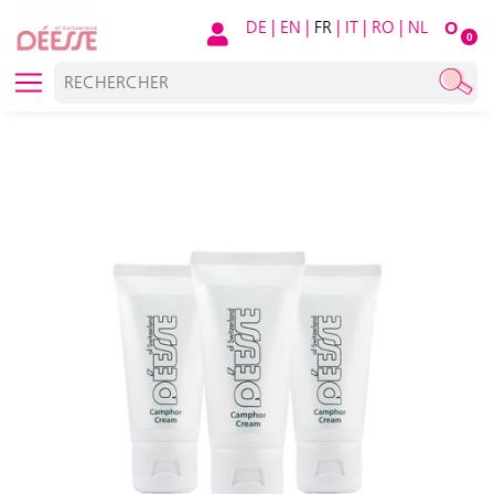
DE
|
EN
|
FR
|
IT
|
RO
|
NL
O
0