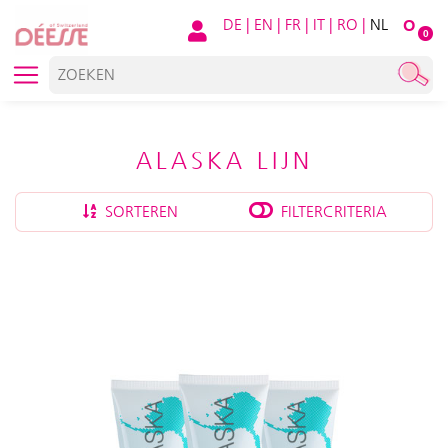
DE
|
EN
|
FR
|
IT
|
RO
|
NL
O
0
ALASKA LIJN
SORTEREN
FILTERCRITERIA