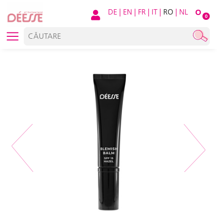
DE
|
EN
|
FR
|
IT
|
RO
|
NL
O
0
Previous
Next