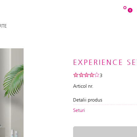
O
0
RTE
EXPERIENCE S
3
Articol nr.
Detalii produs
Seturi