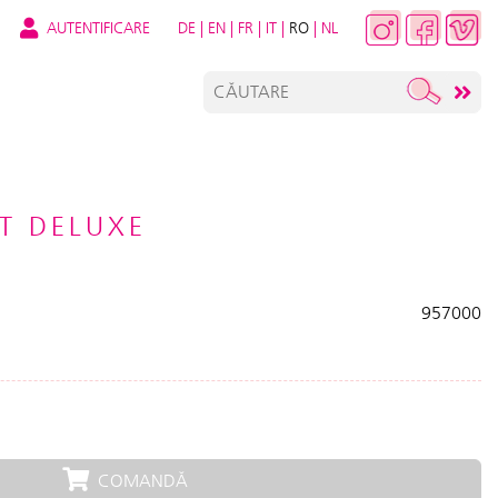
AUTENTIFICARE
DE
|
EN
|
FR
|
IT
|
RO
|
NL
ET DELUXE
957000
COMANDĂ