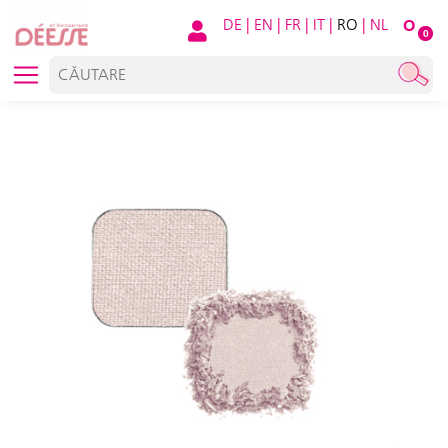
DE
|
EN
|
FR
|
IT
|
RO
|
NL
O
0