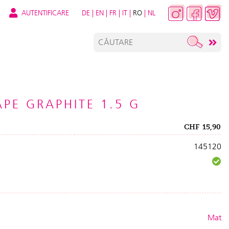
AUTENTIFICARE
DE
|
EN
|
FR
|
IT
|
RO
|
NL
APE GRAPHITE 1.5 G
CHF
15,90
145120
Mat