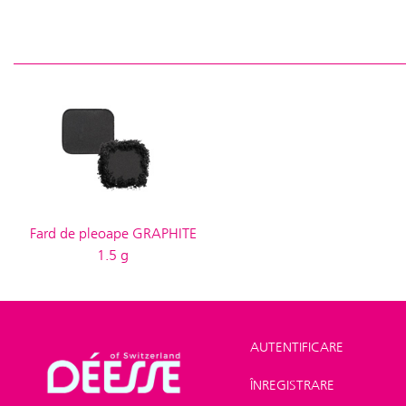
Fard de pleoape GRAPHITE
1.5 g
AUTENTIFICARE
ÎNREGISTRARE
Shop
>
Make-up