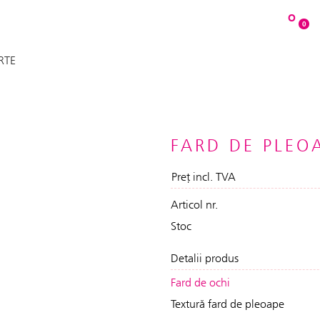
O
0
RTE
FARD DE PLEO
Preț incl. TVA
Articol nr.
Stoc
Detalii produs
Fard de ochi
Textură fard de pleoape