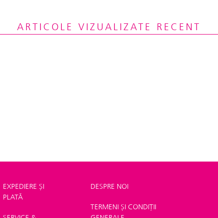
ARTICOLE VIZUALIZATE RECENT
EXPEDIERE ȘI
DESPRE NOI
PLATĂ
TERMENI ȘI CONDIȚII
SERVICE &
GENERALE