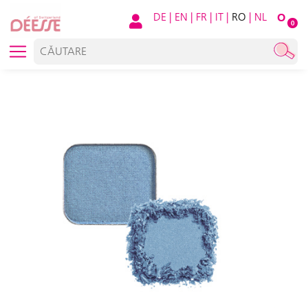
DE
|
EN
|
FR
|
IT
|
RO
|
NL
O
0