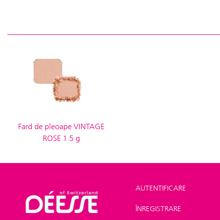
Fard de pleoape VINTAGE
ROSE 1.5 g
AUTENTIFICARE
ÎNREGISTRARE
Shop
>
Make-up