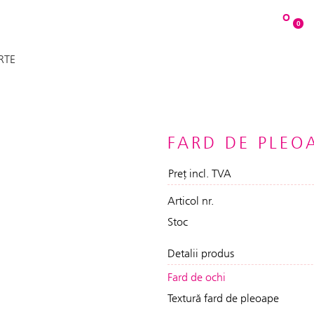
O
0
RTE
FARD DE PLEO
Preț incl. TVA
Articol nr.
Stoc
Detalii produs
Fard de ochi
Textură fard de pleoape