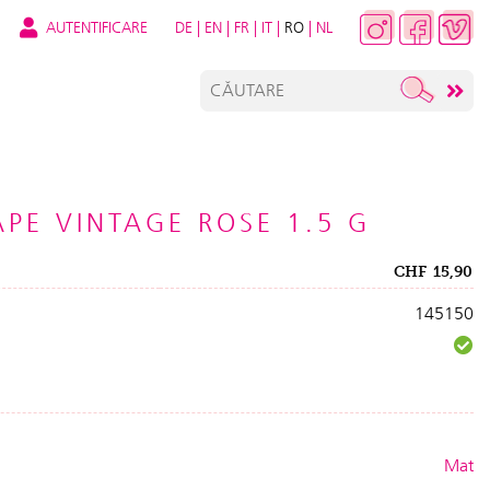
AUTENTIFICARE
DE
|
EN
|
FR
|
IT
|
RO
|
NL
APE VINTAGE ROSE 1.5 G
CHF
15,90
145150
Mat