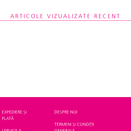
ARTICOLE VIZUALIZATE RECENT
EXPEDIERE ȘI
DESPRE NOI
PLATĂ
TERMENI ȘI CONDIȚII
SERVICE &
GENERALE