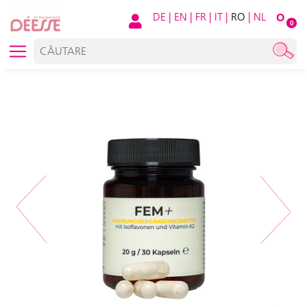
DE
|
EN
|
FR
|
IT
|
RO
|
NL
O
0
Previous
Next