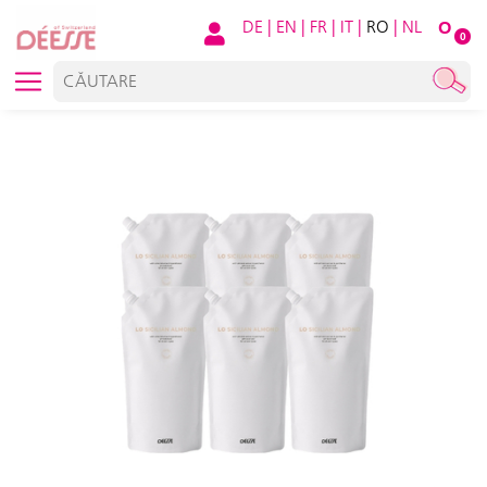
DE
|
EN
|
FR
|
IT
|
RO
|
NL
O
0