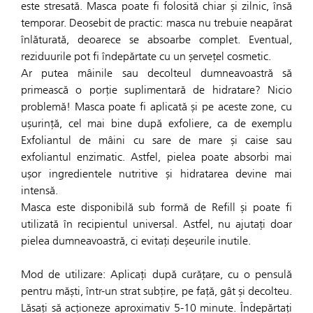
este stresată. Masca poate fi folosită chiar și zilnic, însă
temporar. Deosebit de practic: masca nu trebuie neapărat
înlăturată, deoarece se absoarbe complet. Eventual,
reziduurile pot fi îndepărtate cu un șervețel cosmetic.
Ar putea mâinile sau decolteul dumneavoastră să
primească o porție suplimentară de hidratare? Nicio
problemă! Masca poate fi aplicată și pe aceste zone, cu
ușurință, cel mai bine după exfoliere, ca de exemplu
Exfoliantul de mâini cu sare de mare și caise sau
exfoliantul enzimatic. Astfel, pielea poate absorbi mai
ușor ingredientele nutritive și hidratarea devine mai
intensă.
Masca este disponibilă sub formă de Refill și poate fi
utilizată în recipientul universal. Astfel, nu ajutați doar
pielea dumneavoastră, ci evitați deșeurile inutile.
Mod de utilizare: Aplicați după curățare, cu o pensulă
pentru măști, într-un strat subțire, pe față, gât și decolteu.
Lăsați să acționeze aproximativ 5-10 minute. Îndepărtați