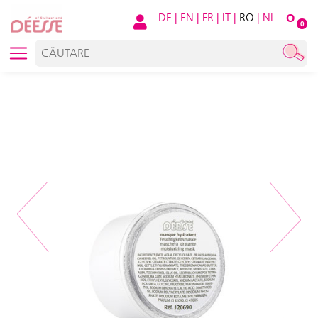
DE
|
EN
|
FR
|
IT
|
RO
|
NL
O
0
Previous
Next