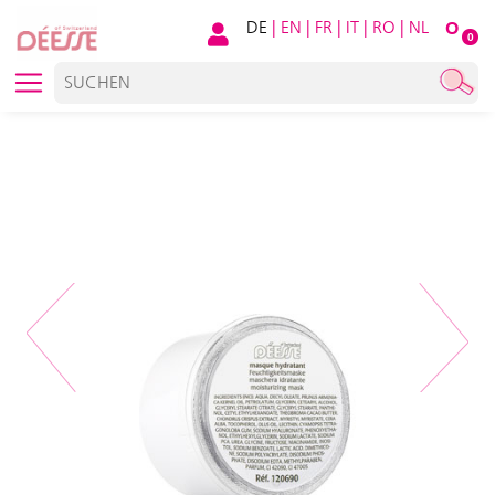
DE
|
EN
|
FR
|
IT
|
RO
|
NL
O
0
Previous
Next