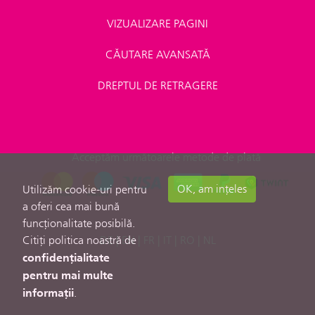
VIZUALIZARE PAGINI
CĂUTARE AVANSATĂ
DREPTUL DE RETRAGERE
Acceptăm următoarele metode de plată
OK, am ințeles
Utilizăm cookie-uri pentru
a oferi cea mai bună
funcționalitate posibilă.
Citiți politica noastră de
DE
|
EN
|
FR
|
IT
|
RO
|
NL
confidențialitate
pentru mai multe
informații
.