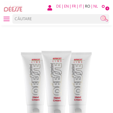
DE
|
EN
|
FR
|
IT
|
RO
|
NL
O
0