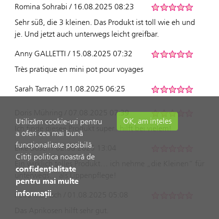
Romina Sohrabi / 16.08.2025 08:23
Sehr süß, die 3 kleinen. Das Produkt ist toll wie eh und
je. Und jetzt auch unterwegs leicht greifbar.
Anny GALLETTI / 15.08.2025 07:32
Très pratique en mini pot pour voyages
Sarah Tarrach / 11.08.2025 06:25
Doris Mühring / 07.08.2025 07:39
OK, am ințeles
Utilizăm cookie-uri pentru
Ich finde diesee Produkt super...hilft bei vielem!
a oferi cea mai bună
funcționalitate posibilă.
Elke Busch / 02.08.2025 13:04
Citiți politica noastră de
Ein wirklich tolles Produkt… ich nehme „die Kleinen“ für
confidențialitate
unterwegs… als Lippenpflege!
pentru mai multe
informații
.
Petra Maritsch / 01.08.2025 05:08
Das Aprikosen hilft sehr gut.