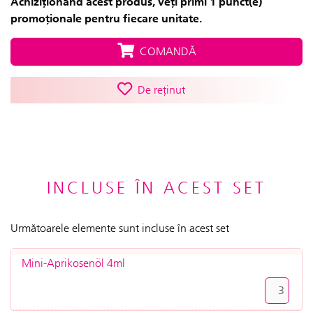
Achiziționând acest produs, veți primi 1 punct(e)
promoționale pentru fiecare unitate.
COMANDĂ
De reținut
INCLUSE ÎN ACEST SET
Următoarele elemente sunt incluse în acest set
Mini-Aprikosenöl 4ml