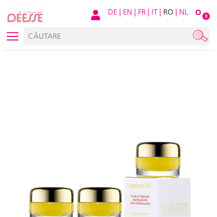
DE
|
EN
|
FR
|
IT
|
RO
|
NL
O
0