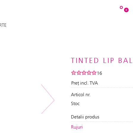
O
0
RTE
TINTED LIP BA
16
Preț incl. TVA
Articol nr.
Next
Stoc
Detalii produs
Rujuri