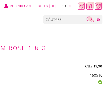
AUTENTIFICARE
DE
|
EN
|
FR
|
IT
|
RO
|
NL
LM ROSE 1.8 G
CHF
19,90
160510