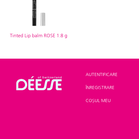
Tinted Lip balm ROSE 1.8 g
AUTENTIFICARE
ÎNREGISTRARE
Shop
>
Make-up
>
Rujuri
COȘUL MEU