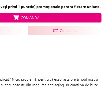
veți primi 1 punct(e) promoționale pentru fiecare unitate.
COMANDĂ
Comparați
e aplicat? Nicio problemă, pentru că exact asta oferă noul nostru
sunt cunoscute din îngrijirea anti-aging. Bucurați-vă de buze