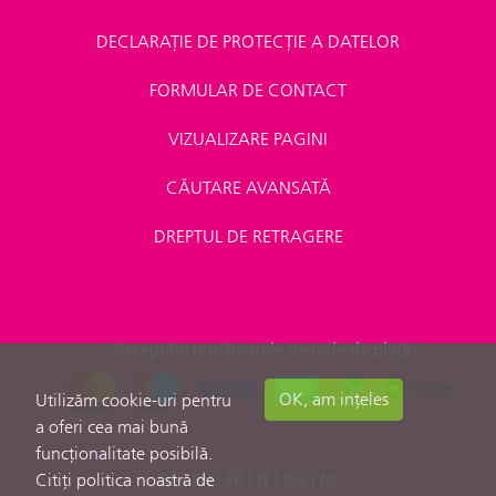
DECLARAȚIE DE PROTECȚIE A DATELOR
FORMULAR DE CONTACT
VIZUALIZARE PAGINI
CĂUTARE AVANSATĂ
DREPTUL DE RETRAGERE
Acceptăm următoarele metode de plată
OK, am ințeles
Utilizăm cookie-uri pentru
a oferi cea mai bună
funcționalitate posibilă.
Citiți politica noastră de
DE
|
EN
|
FR
|
IT
|
RO
|
NL