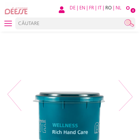
DE
|
EN
|
FR
|
IT
|
RO
|
NL
O
0
Previous
Next