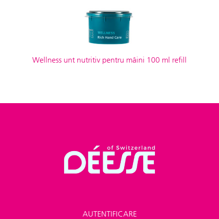
Wellness unt nutritiv pentru mâini 100 ml refill
AUTENTIFICARE