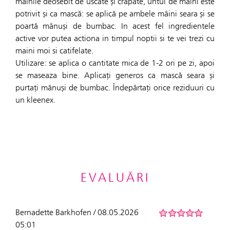
mâinile deosebit de uscate și crăpate, untul de mâini este
potrivit și ca mască: se aplică pe ambele mâini seara și se
poartă mănuși de bumbac. In acest fel ingredientele
active vor putea actiona in timpul noptii si te vei trezi cu
maini moi si catifelate.
Utilizare: se aplica o cantitate mica de 1-2 ori pe zi, apoi
se maseaza bine. Aplicați generos ca mască seara și
purtați mănuși de bumbac. Îndepărtați orice reziduuri cu
un kleenex.
EVALUĂRI
Bernadette Barkhofen / 08.05.2026
05:01