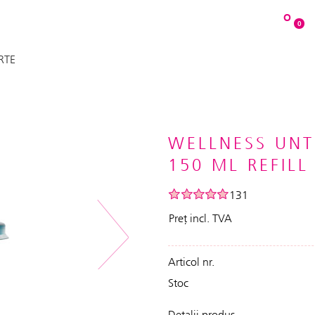
O
0
RTE
WELLNESS UNT
150 ML REFILL
131
Preț incl. TVA
Next
Articol nr.
Stoc
Detalii produs