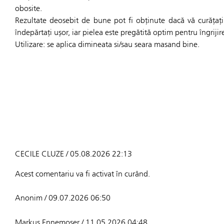
obosite.
Rezultate deosebit de bune pot fi obținute dacă vă curățați 
îndepărtați ușor, iar pielea este pregătită optim pentru îngrijire
Utilizare: se aplica dimineata si/sau seara masand bine.
CECILE CLUZE / 05.08.2026 22:13
Acest comentariu va fi activat în curând.
Anonim / 09.07.2026 06:50
Markus Ennemoser / 11.05.2026 04:48