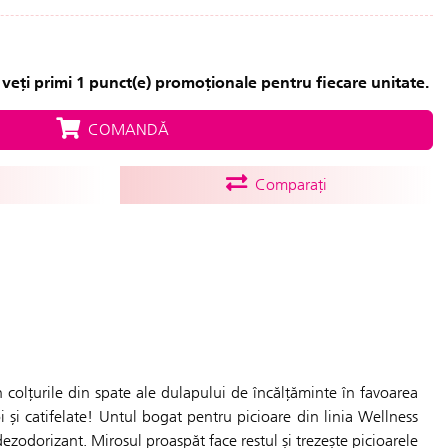
veți primi 1 punct(e) promoționale pentru fiecare unitate.
COMANDĂ
Comparați
oi și catifelate! Untul bogat pentru picioare din linia Wellness
dezodorizant. Mirosul proaspăt face restul și trezește picioarele