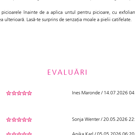
picioarele înainte de a aplica untul pentru picioare, cu exfolia
a ulterioară. Lasă-te surprins de senzația moale a pielii catifelate.
EVALUĂRI
Ines Maronde / 14.07.2026 04
Sonja Wenter / 20.05.2026 22
Anika Karl / 05.05.2026 06:20