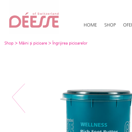
HOME
SHOP
OFE
>
>
Shop
Mâini și picioare
Îngrijirea picioarelor
Previous