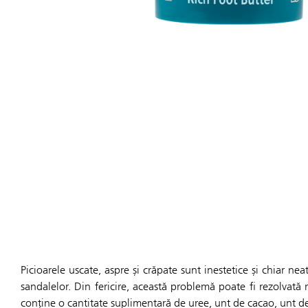
Picioarele uscate, aspre și crăpate sunt inestetice și chiar neatrăgătoare, mai ales primăvara 
sandalelor. Din fericire, această problemă poate fi rezolvată r
conține o cantitate suplimentară de uree, unt de cacao, unt de s