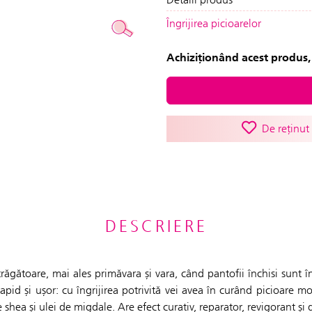
Îngrijirea picioarelor
Achiziționând acest produs, 
De reținut
DESCRIERE
și vara, când pantofii închisi sunt în colțurile din spate ale dulapului de încălțăminte în favoarea
apid și ușor: cu îngrijirea potrivită vei avea în curând picioare m
hea și ulei de migdale. Are efect curativ, reparator, revigorant și 