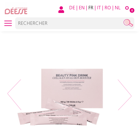
DE
|
EN
|
FR
|
IT
|
RO
|
NL
O
0
Previous
Next