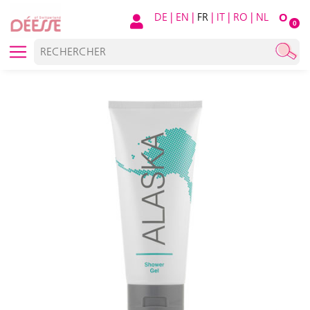
DE
|
EN
|
FR
|
IT
|
RO
|
NL
O
0