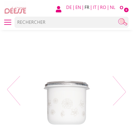
DE
|
EN
|
FR
|
IT
|
RO
|
NL
O
0
Previous
Next