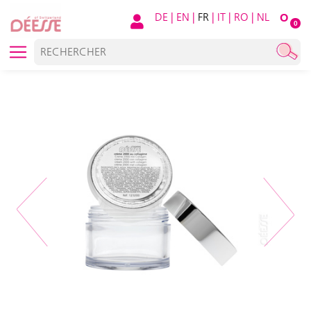
DE
|
EN
|
FR
|
IT
|
RO
|
NL
O
0
Previous
Next