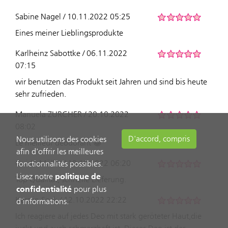
Sabine Nagel / 10.11.2022 05:25
Eines meiner Lieblingsprodukte
Karlheinz Sabottke / 06.11.2022
07:15
wir benutzen das Produkt seit Jahren und sind bis heute
sehr zufrieden.
Manuela ZURCHER / 20.10.2022
08:02
D'accord, compris
Nous utilisons des cookies
Le meilleur déodorant 😀
afin d'offrir les meilleures
Guido Müller / 18.10.2022 06:20
fonctionnalités possibles.
politique de
Lisez notre
Top Qualität, schnelle Lieferung.
confidentialité
pour plus
Kerstin Sock / 12.10.2022 22:22
d'informations.
Ich reagiere auf jedes Deo mit stark geröteter Haut,die