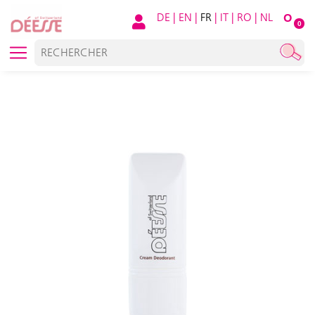
DE
|
EN
|
FR
|
IT
|
RO
|
NL
O
0