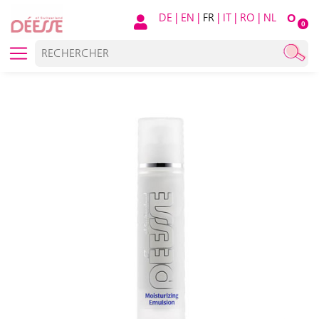
DE
|
EN
|
FR
|
IT
|
RO
|
NL
O
0