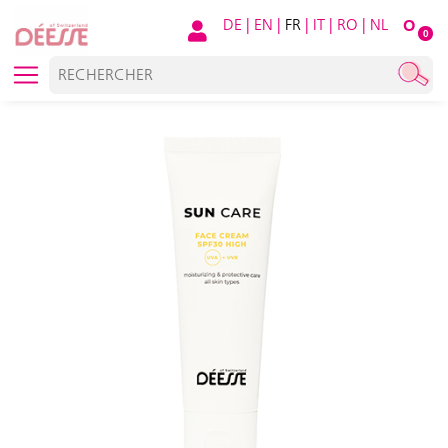
DE
|
EN
|
FR
|
IT
|
RO
|
NL
O
0