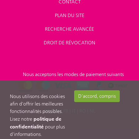
CONTACT
PLAN DU SITE
RECHERCHE AVANCÉE
DROIT DE RÉVOCATION
Nous acceptons les modes de paiement suivants
D'accord, compris
Nous utilisons des cookies
afin d'offrir les meilleures
DE
|
EN
|
FR
|
IT
|
RO
|
NL
fonctionnalités possibles.
politique de
Lisez notre
confidentialité
pour plus
d'informations.