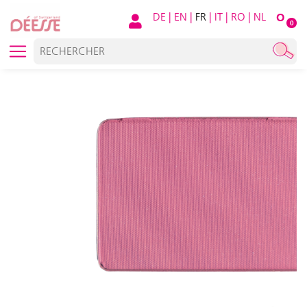
DE
|
EN
|
FR
|
IT
|
RO
|
NL
O
0