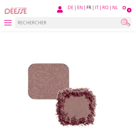
DE
|
EN
|
FR
|
IT
|
RO
|
NL
O
0