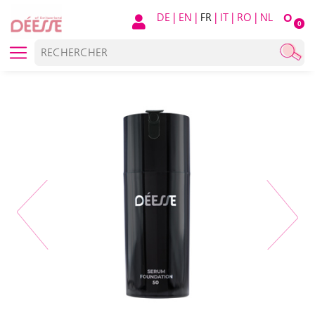
DE
|
EN
|
FR
|
IT
|
RO
|
NL
O
0
Previous
Next