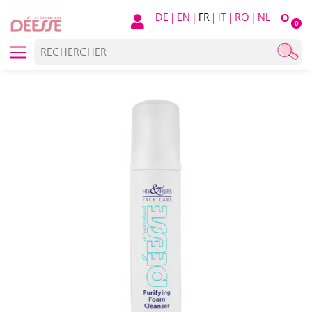
DE
|
EN
|
FR
|
IT
|
RO
|
NL
O
0