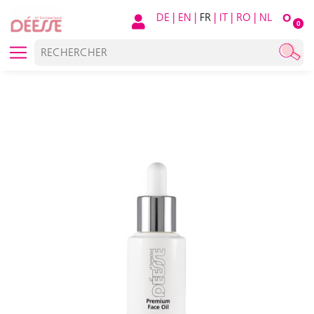
DE
|
EN
|
FR
|
IT
|
RO
|
NL
O
0